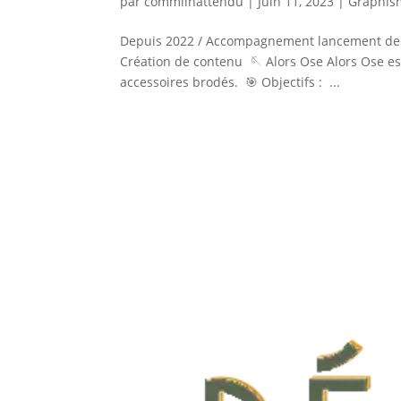
par
commlinattendu
|
Juin 11, 2023
|
Graphis
Depuis 2022 / Accompagnement lancement de ma
Création de contenu 🪡 Alors Ose Alors Ose est
accessoires brodés. 🎯 Objectifs : ...