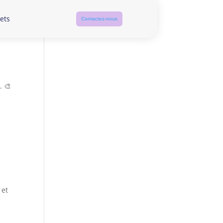
ets
Contactez-nous
. 🎨
 et