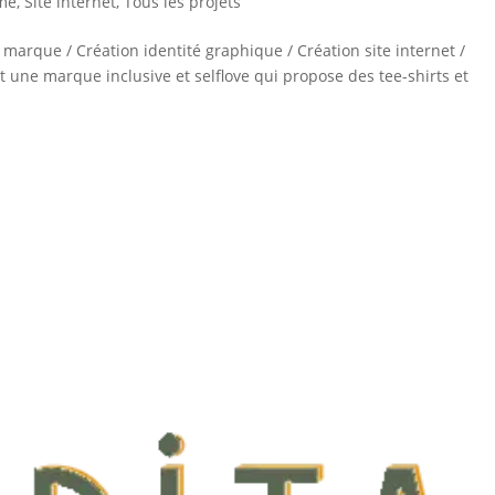
me
,
Site internet
,
Tous les projets
rque / Création identité graphique / Création site internet /
 une marque inclusive et selflove qui propose des tee-shirts et